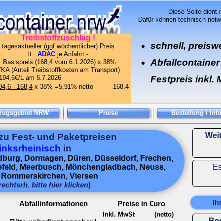
Diese Seite dient
Dafür können technisch not
Treibstoffzuschlag !
schnell, preisw
tagesaktueller (ggf.wöchentlicher) Preis
lt.
ADAC
je Anfahrt -
Abfallcontainer
Basispreis (168,4 vom 6.1.2026) x 38%
KA (Anteil Treibstoffkosten am Transport)
94,6€/L am 5.7.2026
Festpreis inkl.
94,6 -
168,4
x 38% =5,91% netto
168,4
zugsgebiet NRW
Preise
Bestellung / Inf
Weit
zu Fest-
und Paketpreisen
linksrheinisch
in
edburg, Dormagen, Düren, Düsseldorf, Frechen,
refeld, Meerbusch, Mönchengladbach, Neuss,
Es
 Rommerskirchen, Viersen
r
echtsrh. bitte hier klicken
)
Ih
Abfallinformationen
Preise in €uro
Inkl. MwSt
(netto)
Bes