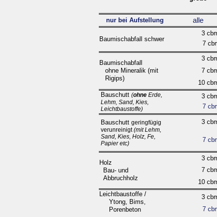
nur bei Aufstellung
alle
3 cb
Baumischabfall schwer
7 cb
3 cb
Baumischabfall
ohne Mineralik (mit
7 cb
Rigips)
10 cb
Bauschutt
(
ohne
Erde,
3 cb
Lehm, Sand, Kies,
7 cb
Leichtbaustoffe)
3 cb
Bauschutt
geringfügig
verunreinigt
(mit Lehm,
Sand, Kies, Holz, Fe,
7 cb
Papier etc)
3 cb
Holz
7 cb
Bau-
und
Abbruchholz
10 cb
Leichtbaustoffe /
3 cb
Ytong, Bims,
7 cb
Porenbeton