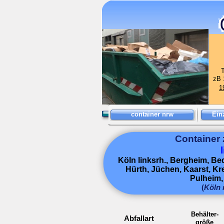
T
zB 1
1
container nrw
Ein
Container 
Köln linksrh., Bergheim, B
Hürth, Jüchen, Kaarst, K
Pulheim,
(
Köln
Behälter-
Abfallart
größe