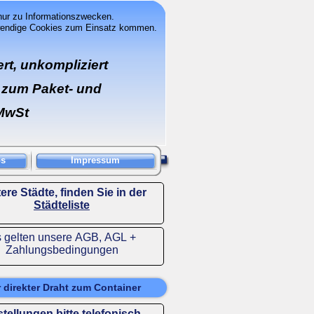
 nur zu Informationszwecken.
wendige Cookies zum Einsatz kommen.
ert, unkompliziert
 zum Paket-
und
 MwSt
os
Impressum
ere Städte, finden Sie in der
Städteliste
 gelten unsere
AGB
,
AGL
+
Zahlungsbedingungen
r direkter Draht zum Container
tellungen bitte telefonisch