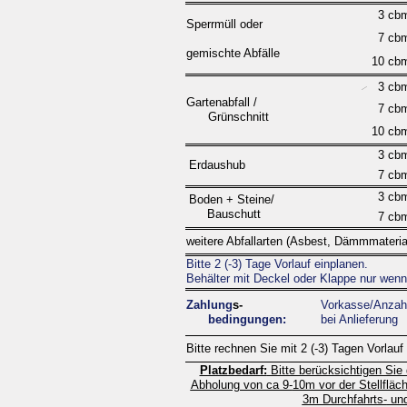
3 cb
Sperrmüll oder
7 cb
gemischte Abfälle
10 cb
3 cb
Gartenabfall /
7 cb
Grünschnitt
10 cb
3 cb
Erdaushub
7 cb
3 cb
Boden + Steine/
Bauschutt
7 cb
weitere Abfallarten (Asbest, Dämmmaterial
Bitte 2 (-
3) Tage Vorlauf einplanen.
Behälter mit Deckel oder Klappe nur wenn 
Zahlung
s-
Vorkasse/Anzahl
bedingungen:
bei Anlieferung
Bitte rechnen Sie mit 2 (-
3) Tagen Vorlauf 
Platzbedarf:
Bitte berücksichtigen Sie 
Abholung von ca 9-
10m vor der Stellfläc
3m Durchfahrts-
und