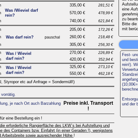
Aufstell
m
335,00 €
281,51 €
eine
Aufs
Was /Wieviel darf
m
570,00 €
478,99 €
genehmi
rein?
zu beant
m
740,00 €
621,84 €
Bitte di
mit berü
m
205,00 €
172,26 €
m
260,00 €
Was darf rein?
218,48 €
pauschal
m
305,00 €
256,30 €
m
270,00 €
226,89 €
Was / Wieviel
Fest-
und
darf rein?
m
420,00 €
352,94 €
und best
rein!). W
m
325,00 €
273,10 €
Was / Wieviel
Verwertu
darf rein?
m
550,00 €
462,18 €
Standzei
angefan
, Styropor etc auf Anfrage = Sondermüll!)
(10,00€=
berechne
vorrätig.
Entsorgu
Preise inkl. Transport
ung, je nach Ort auch Barzahlung
und der b
!
für eine Bestellung ein !
die erforderliche Rangierfläche des LKW`s bei Aufstellung und
he des Containers bzw. Einfahrt (in einer Geraden !), wenigstens
 Arbeitsbreite sowie ausreichender Höhe
!