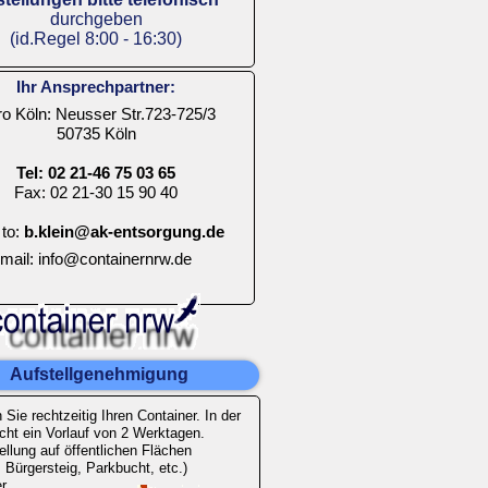
durchgeben
(id.Regel 8:00 -
16:30)
Ihr Ansprechpartner:
o Köln: Neusser Str.723-
725/3
50735 Köln
Tel: 02 21-
46 75 03 65
Fax: 02 21-
30 15 90 40
 to:
b.klein@ak-
entsorgung.de
mail: info@containernrw.de
Aufstellgenehmigung
 Sie rechtzeitig Ihren Container. In der
icht ein Vorlauf von 2 Werktagen.
ellung auf öffentlichen Flächen
 Bürgersteig, Parkbucht, etc.)
er