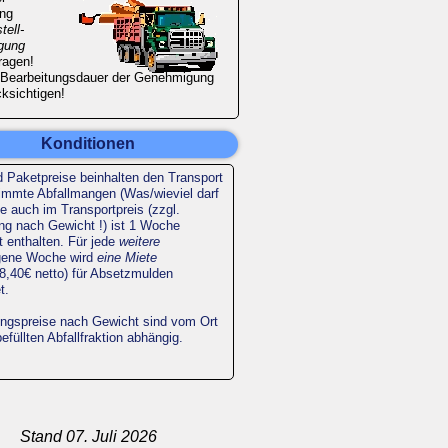
ung
tell-
gung
ragen!
e Bearbeitungsdauer der Genehmigung
cksichtigen!
Konditionen
 Paketpreise beinhalten den Transport
immte Abfallmangen (Was/wieviel darf
ie auch im Transportpreis (zzgl.
ng nach Gewicht !) ist 1 Woche
t enthalten. Für jede
weitere
gene Woche wird
eine Miete
8,40€ netto) für Absetzmulden
t.
ngspreise nach Gewicht sind vom Ort
efüllten Abfallfraktion abhängig.
Stand 07. Juli 2026