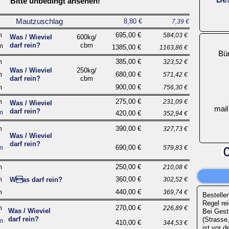
Bitte unbedingt ansehen!
Mautzuschlag
8,80 €
7,39 €
m
695,00 €
584,03 €
Was / Wieviel
600kg/
darf rein?
cbm
m
1385,00 €
1163,86 €
Bür
m
385,00 €
323,52 €
Was / Wieviel
250kg/
m
680,00 €
571,42 €
darf rein?
cbm
m
900,00 €
756,30 €
m
275,00 €
231,09 €
Was / Wieviel
mail
darf rein?
m
420,00 €
352,94 €
m
390,00 €
327,73 €
Was / Wieviel
darf rein?
m
690,00 €
579,83 €
m
250,00 €
210,08 €
m
360,00 €
Was darf rein?
302,52 €
m
440,00 €
369,74 €
Bestellen
Regel re
m
270,00 €
226,89 €
Was / Wieviel
Bei Gest
darf rein?
(Strasse,
m
410,00 €
344,53 €
ist vor d